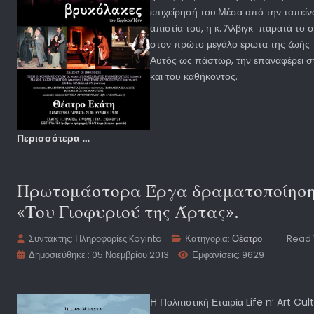
επιχείρησή του.Μέσα από την ταπεί
απιστία του, η κ. Άλβιγκ παρατά το σ
στον πρώτο μεγάλο έρωτα της ζωής 
Αυτός ως πάστωρ, την επαναφέρει σ
και του καθήκοντος.
Περισσότερα …
Πρωτομάστορα Έργα δραματοποίηση
«Του Γιοφυριού της Άρτας».
Συντάκτης:
Πληροφορίες Koyinta
Κατηγορία:
Θέατρο
Read 
Δημοσιεύθηκε : 05 Νοεμβρίου 2013
Εμφανίσεις: 9629
Η Πολιτιστική Εταιρία Life n’ Art C