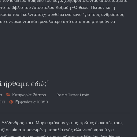
ε τον ιδιαίτερο ποιητικό του λόγο, χρησιμοποιώντας αποσπάσματα
πό το βιβλίο του Απόστολου Δοξιάδη «Ο θείος Πέτρος και η
ικασία του Γκόλντμπαχ», συνθέτει ένα έργο “για τους ανθρώπους
ου ονειρεύονται κάτι μεγαλύτερο από αυτό που μπορούν να
ί ήρθαμε εδώ;"
ta
Κατηγορία:
Θέατρο
Read Time: 1 min
013
Εμφανίσεις: 10050
 Αλέξανδρος και η Μαρία φτάνουν για τις πρώτες διακοπές τους
αζί σε μία απομονωμένη παραλία ενός ελληνικού νησιού για
λεύθερο κάμπινγκ, παρά τις αντιρρήσεις της Μαρίας. Δεν ξέρουν