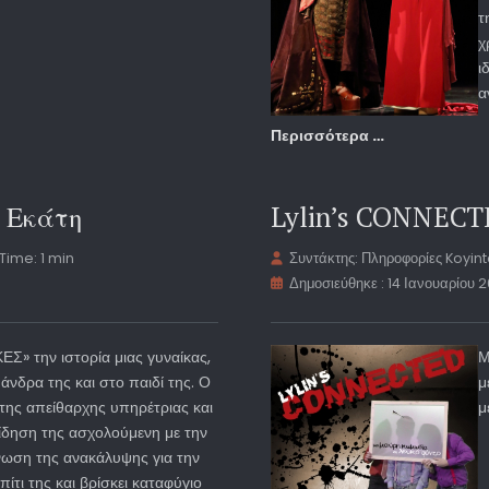
τ
χ
ι
α
Περισσότερα …
ο Εκάτη
Lylin’s CONNEC
Time: 1 min
Συντάκτης:
Πληροφορίες Koyin
Δημοσιεύθηκε : 14 Ιανουαρίου 2
Σ» την ιστορία μιας γυναίκας,
Μ
άνδρα της και στο παιδί της. Ο
μ
 της απείθαρχης υπηρέτριας και
μ
ίδηση της ασχολούμενη με την
νωση της ανακάλυψης για την
πίτι της και βρίσκει καταφύγιο