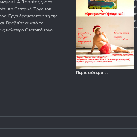
ισμού L.A. Theater, για το
ό
τότυπο Θεατρικό Έργο του
α
ορα Έργα δραματοποίηση της
σ
ς». Βραβεύτηκε από το
τ
ς καλύτερο Θεατρικό έργο
Περισσότερα …