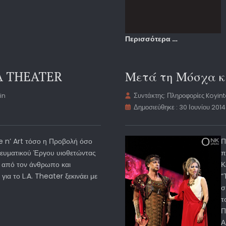
Περισσότερα …
 A THEATER
Μετά τη Μόσχα κ
in
Συντάκτης:
Πληροφορίες Koyin
Δημοσιεύθηκε : 30 Ιουνίου 2014
fe n’ Art τόσο η Προβολή όσο
Π
νευματικού Έργου υιοθετώντας
π
ι από τον άνθρωπο και
Κ
για το L.A. Theater ξεκινάει με
“
σ
τ
Π
Α