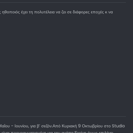
ηθοποιός έχει τη πολυτέλεια να ζει σε διάφορες εποχές κ να
 Μαΐου - Ιουνίου, για β’ σεζόν.Από Κυριακή 9 Οκτωβρίου στο Studio
 είναι προγραμματισμένη για την αγάπη.Εκείνη όμως επιλέγει