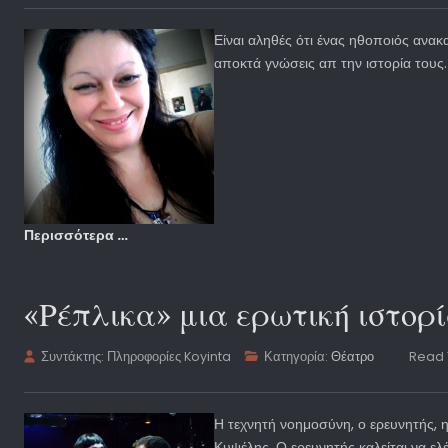
Είναι αληθές ότι ένας ηθοποιός ανακ
αποκτά γνώσεις απ την ιστορία τους.
Περισσότερα …
«Ρέπλικα» μια ερωτική ιστορ
Συντάκτης:
Πληροφορίες Koyinta
Κατηγορία:
Θέατρο
Read 
Η τεχνητή νοημοσύνη, ο ερευνητής, η 
Κυψέλης .Ο ερευνητής καλείται να ελ