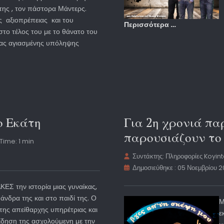
της , τον πάστορα Μάντερς.
ς αξιοπρέπειας και του
Περισσότερα …
στο τέλος του με το θάνατο του
ιας αγιασμένης υπόληψης
ο Εκάτη
Για 2η χρονιά πα
παρουσιάζουν το
Time: 1 min
Συντάκτης:
Πληροφορίες Koyin
Δημοσιεύθηκε : 05 Νοεμβρίου 2
Σ την ιστορία μιας γυναίκας,
άνδρα της και στο παιδί της. Ο
Μ
 της απείθαρχης υπηρέτριας και
ε
ίδηση της ασχολούμενη με την