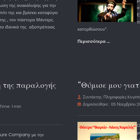
μ
νωση της ανακάλυψης για την
α
πίτι της και βρίσκει καταφύγιο
Ε
της , τον πάστορα Μάντερς.
π
τα ιδανικά της αξιοπρέπειας
κατορθώσουν”.
Περισσότερα …
 της παραλογής
“Θύμισε μου γιατ
Συντάκτης:
Πληροφορίες Koyin
Δημοσιεύθηκε : 05 Νοεμβρίου 2
Time: 1 min
Ο
μ
ulture Company με την
ε