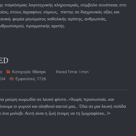
ης παγκόσμιας λογοτεχνικής κληρονομιάς, σύμβολο συνέπειας στο
ρέος, στους άγραφους νόμους, πίστης σε διαχρονικές αξίες και
δανικά, φορέα μηνύματος καθολικής αγάπης, ανθρωπιάς,
νθρωπισμού, πραγματικής αρετής.
TED
ta
Κατηγορία:
Θέατρο
Read Time: 1 min
014
Εμφανίσεις: 7726
ια μαύρη κωμωδία σε λευκό φόντο…«Χωρίς προσωπεία…και
ένουμε οι γυμνοί και αληθινοί εαυτοί μας… Όλα σε μια λευκή σελίδα
ε ένα μολύβι. Αυτή είναι η ζωή έτοιμη να τη ζωγραφίσεις…!»