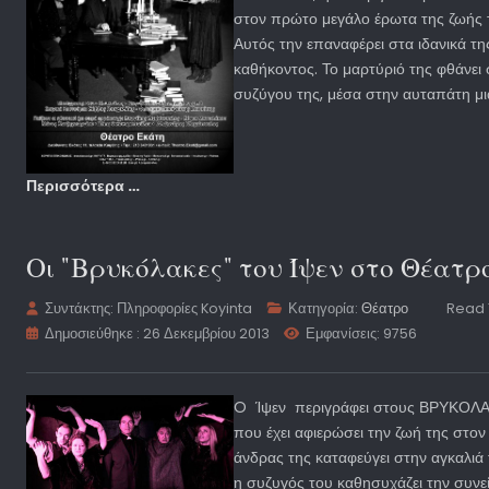
στον πρώτο μεγάλο έρωτα της ζωής 
Αυτός την επαναφέρει στα ιδανικά τη
καθήκοντος. Το μαρτύριό της φθάνει 
συζύγου της, μέσα στην αυταπάτη μ
Περισσότερα …
Οι "Βρυκόλακες" του Ίψεν στο Θέατρ
Συντάκτης:
Πληροφορίες Koyinta
Κατηγορία:
Θέατρο
Read 
Δημοσιεύθηκε : 26 Δεκεμβρίου 2013
Εμφανίσεις: 9756
O Ίψεν περιγράφει στους ΒΡΥΚΟΛΑΚΕ
που έχει αφιερώσει την ζωή της στον 
άνδρας της καταφεύγει στην αγκαλιά
η συζυγός του καθησυχάζει την συνε