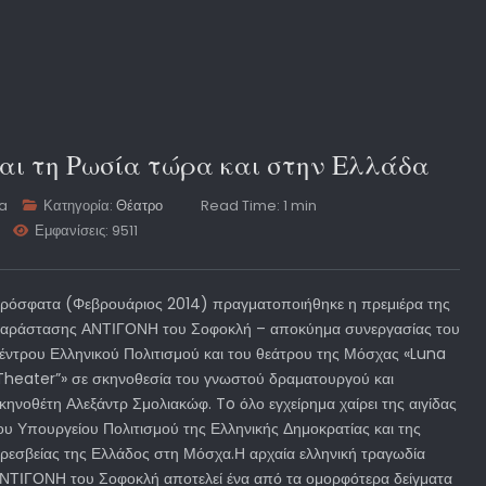
αι τη Ρωσία τώρα και στην Ελλάδα
ta
Κατηγορία:
Θέατρο
Read Time: 1 min
Εμφανίσεις: 9511
ρόσφατα (Φεβρουάριος 2014) πραγματοποιήθηκε η πρεμιέρα της
αράστασης ΑΝΤΙΓΟΝΗ του Σοφοκλή – αποκύημα συνεργασίας του
έντρου Ελληνικού Πολιτισμού και του θεάτρου της Μόσχας «Luna
Theater”» σε σκηνοθεσία του γνωστού δραματουργού και
κηνοθέτη Αλεξάντρ Σμολιακώφ. To όλο εγχείρημα χαίρει της αιγίδας
ου Υπουργείου Πολιτισμού της Ελληνικής Δημοκρατίας και της
ρεσβείας της Ελλάδος στη Μόσχα.Η αρχαία ελληνική τραγωδία
ΝΤΙΓΟΝΗ του Σοφοκλή αποτελεί ένα από τα ομορφότερα δείγματα