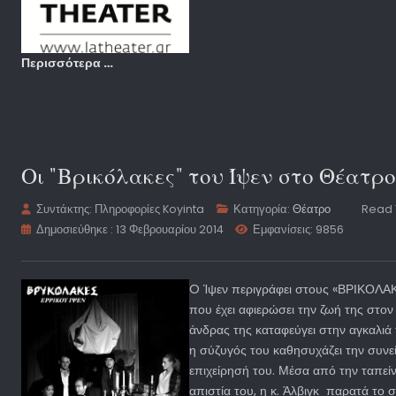
Περισσότερα …
Οι "Βρικόλακες" του Ίψεν στο Θέατρ
Συντάκτης:
Πληροφορίες Koyinta
Κατηγορία:
Θέατρο
Read 
Δημοσιεύθηκε : 13 Φεβρουαρίου 2014
Εμφανίσεις: 9856
O Ίψεν περιγράφει στους «ΒΡΙΚΟΛΑΚΕ
που έχει αφιερώσει την ζωή της στον 
άνδρας της καταφεύγει στην αγκαλιά
η σύζυγός του καθησυχάζει την συνε
επιχείρησή του. Μέσα από την ταπεί
απιστία του, η κ. Άλβιγκ παρατά το σ