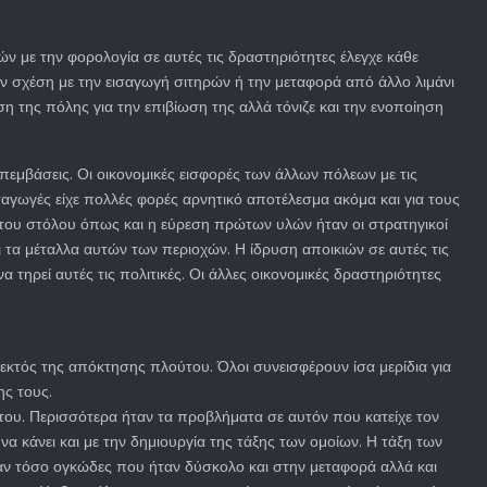
 με την φορολογία σε αυτές τις δραστηριότητες έλεγχε κάθε
αν σχέση με την εισαγωγή σιτηρών ή την μεταφορά από άλλο λιμάνι
η της πόλης για την επιβίωση της αλλά τόνιζε και την ενοποίηση
επεμβάσεις. Οι οικονομικές εισφορές των άλλων πόλεων με τις
σαγωγές είχε πολλές φορές αρνητικό αποτέλεσμα ακόμα και για τους
του στόλου όπως και η εύρεση πρώτων υλών ήταν οι στρατηγικοί
αι τα μέταλλα αυτών των περιοχών. Η ίδρυση αποικιών σε αυτές τις
τηρεί αυτές τις πολιτικές. Οι άλλες οικονομικές δραστηριότητες
 εκτός της απόκτησης πλούτου. Όλοι συνεισφέρουν ίσα μερίδια για
ης τους.
του. Περισσότερα ήταν τα προβλήματα σε αυτόν που κατείχε τον
 κάνει και με την δημιουργία της τάξης των ομοίων. Η τάξη των
αν τόσο ογκώδες που ήταν δύσκολο και στην μεταφορά αλλά και