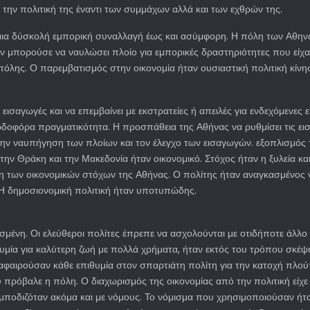
αι την πολιτική της έναντι των συμμάχων αλλά και των εχθρών της.
μια δύσκολή εμπορική συναλλαγή έως και ασύμφορη. Η πόλη των Αθηνών
εν μπορούσε να ναυλώσει πλοίο για εμπορικές δραστηριότητες που είχ
όλης. Ο παρεμβατισμός στην οικονομία ήταν ουσιαστική πολιτική κίνησ
ισαγωγές και να επεμβαίνει με εκστρατείες ή απειλές για ενδεχόμενες 
κερδοφόρα πραγματικότητα. Η προσπάθεια της Αθήνας να ρυθμίσει τις ει
ην ναυπήγηση των πλοίων και τον έλεγχο των εισαγωγών. εξοπλισμός 
 την Θράκη και την Μακεδονία ήταν οικονομικό. Στόχος ήταν η ξυλεία κ
ση των οικονομικών στόχων της Αθήνας. Ο πολίτης ήταν αναγκασμένος να 
. Η δημοσιονομική πολιτική ήταν υποτυπώδης.
ισμένη. Οι ελεύθεροι πολίτες έπρεπε να ασχολούνται με οτιδήποτε άλλο
θυμία για καλύτερη ζωή με πολλά χρήματα, ήταν εκτός του τρόπου σκέψ
αφαιρούσαν κάθε επιθυμία στον σπαρτιάτη πολίτη για την κατοχή πλού
όβαλε η πόλη. Ο διαχωρισμός της οικονομίας από την πολιτική είχε να
εμποδιζόταν ακόμα και με νόμους. Το νόμισμα που χρησιμοποιούσαν ήτ