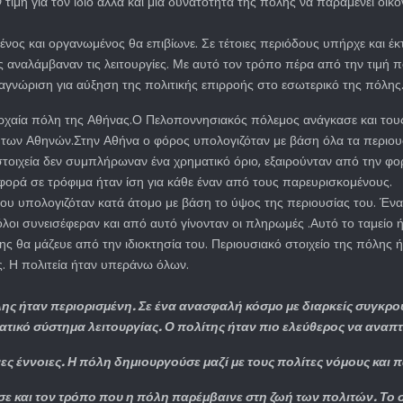
ιμή για τον ίδιο αλλά και μια δυνατότητα της πόλης να παραμένει οικ
ος και οργανωμένος θα επιβίωνε. Σε τέτοιες περιόδους υπήρχε και έκ
ες αναλάμβαναν τις λειτουργίες. Με αυτό τον τρόπο πέρα από την τιμή
ναγνώριση για αύξηση της πολιτικής επιρροής στο εσωτερικό της πόλης
ν αρχαία πόλη της Αθήνας.Ο Πελοποννησιακός πόλεμος ανάγκασε και του
με των Αθηνών.Στην Αθήνα ο φόρος υπολογιζόταν με βάση όλα τα περιουσ
τοιχεία δεν συμπλήρωναν ένα χρηματικό όριο, εξαιρούνταν από την φορο
σφορά σε τρόφιμα ήταν ίση για κάθε έναν από τους παρευρισκομένους.
που υπολογιζόταν κατά άτομο με βάση το ύψος της περιουσίας του. Ένα
όλοι συνεισέφεραν και από αυτό γίνονταν οι πληρωμές .Αυτό το ταμείο 
 θα μάζευε από την ιδιοκτησία του. Περιουσιακό στοιχείο της πόλης ήτ
. Η πολιτεία ήταν υπεράνω όλων.
ης ήταν περιορισμένη. Σε ένα ανασφαλή κόσμο με διαρκείς συγκρού
ικό σύστημα λειτουργίας. Ο πολίτης ήταν πιο ελεύθερος να αναπτύξ
ες έννοιες. Η πόλη δημιουργούσε μαζί με τους πολίτες νόμους και 
 και τον τρόπο που η πόλη παρέμβαινε στη ζωή των πολιτών. Το σ