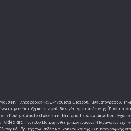
ουσική, Πληροφορική και Σκηνοθεσία Θεάτρου, Κινηματογράφου, Τηλε
 πάνω στην ανάπτυξη και την μεθοδολογία της εκπαίδευσης (Post gra
τρου Post graduate diploma in film and theatre direction. Έχει επιμ
ις, Video art, Φεστιβάλ.Ως Σκηνοθέτης-Συγγραφέας-Παραγωγός έχει πα
ο Εξωτερικό. Ιδρυτής των εκδόσεων κουίντα και της κινηματογραφικής 