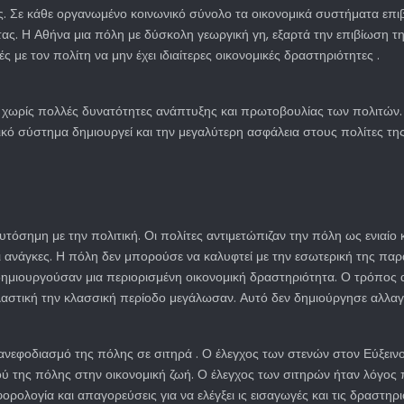
ς. Σε κάθε οργανωμένο κοινωνικό σύνολο τα οικονομικά συστήματα επ
ας. Η Αθήνα μια πόλη με δύσκολη γεωργική γη, εξαρτά την επιβίωση τ
ε τον πολίτη να μην έχει ιδιαίτερες οικονομικές δραστηριότητες .
ωρίς πολλές δυνατότητες ανάπτυξης και πρωτοβουλίας των πολιτών. Ο
 σύστημα δημιουργεί και την μεγαλύτερη ασφάλεια στους πολίτες της. Η
υτόσημη με την πολιτική. Οι πολίτες αντιμετώπιζαν την πόλη ως ενιαί
 ανάγκες. Η πόλη δεν μπορούσε να καλυφτεί με την εσωτερική της πα
μιουργούσαν μια περιορισμένη οικονομική δραστηριότητα. Ο τρόπος α
πλαστική την κλασσική περίοδο μεγάλωσαν. Αυτό δεν δημιούργησε αλλα
 ανεφοδιασμό της πόλης σε σιτηρά . Ο έλεγχος των στενών στον Εύξεινο
σμού της πόλης στην οικονομική ζωή. Ο έλεγχος των σιτηρών ήταν λόγος
ολογία και απαγορεύσεις για να ελέγξει ις εισαγωγές και τις δραστηρι