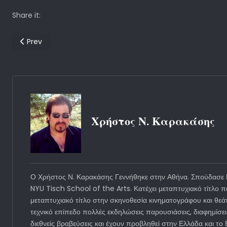
Share it:
Previous article: Η Λευκή Οθόνη πίσω απο τον Μαυροπίνακα
Prev
Χρήστος Ν. Καρακάσης
Ο Χρήστος Ν. Καρακάσης Γεννήθηκε στην Αθήνα. Σπούδασε Μ
NYU Tisch School of the Arts. Κατέχει μεταπτυχιακό τίτλο
μεταπτυχιακό τίτλο στην σκηνοθεσία κινηματογράφου και θεά
τεχνικό επίπεδο πολλές εκδηλώσεις παρουσιάσεις, διαφημίσε
διεθνείς βραβεύσεις και έχουν προβληθεί στην Ελλάδα και τ