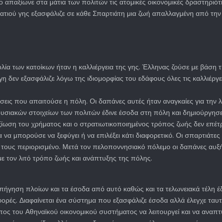
ο απαξίωνε στα μάτια των πολιτών τις ατομικές οικονομικές δραστηριότ
ατιού γης εξασφάλιζε σε κάθε Σπαρτιάτη μια ζωή απαλλαγμένη από την 
ία των κατοίκων ήταν η καλλιέργεια της γης. Έλληνας ζούσε με βάση την
 δεν εξασφάλιζε λόγω της ιδιομορφίας του εδάφους όλες τις καλλιέργει
ις που απαιτούσε η πόλη. Οι δαπάνες αυτές ήταν αναγκαίες για την λ
υσιακών στοιχείων των πολιτών έδινε έσοδα στη πόλη και δημιούργησε
ωση του χρήματος και ο στρατιωτικοποιημένος τρόπος ζωής δεν επέτρε
να μπορούσε να ξεφύγει ή να επιλέξει κάτι διαφορετικό. Οι σπαρτιάτες
ό τους περιορισμένο. Μετά τον πελοποννησιακό πόλεμο οι δαπάνες αυξ
ε τον λιτό τρόπο ζωής και ανάπτυξης της πόλης.
ήγηση πλοίων και τα έσοδα από αυτό καθώς και τα τελωνειακά τέλη έδ
φορές. Διαφαίνεται ένα σύστημα που εξασφάλιζε έσοδα αλλά έλεγχε ταυτ
ος του Αθηναϊκού οικονομικού συστήματος να λειτουργεί και να αναπτύσ