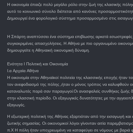
Η οικονομία έπαιζε πολύ μεγάλο ρόλο στην ζωή της κλασικής πόλη
αυτό το κοινωνικό σύνολο διέπεται από κανόνες προσαρμοστικότητ
Δημιουργεί ένα φορολογικό σύστημα προσαρμοσμένο στις εισαγωγές μ
Η Σπάρτη αναπτύσσει ένα σύστημα επιβίωσης αρκετά εσωστρεφές χ
συγκεκριμένες απασχολήσεις. Η Αθήνα με πιο οργανωμένο οικονομικό
δημιουργείτε η Αθηναική οικονομική δύναμη.
Ενότητα Ι Πολιτική και Οικονομία
Ι.α Αρχαία Αθήνα
Η οικονομία στην Αθηναϊκοί πολιτεία της κλασσικής εποχής ήταν τα
τον ανεφοδιασμό της πόλης ,ήταν ο μόνος τρόπος να καλυφθούν οι
καταναλωτές παρά σαν παραγωγοί.Οι ανασφαλείς συνθήκες ζωής δη
στην κλασσική περίοδο. Οι εξαγωγικές δυνατότητες με την αγγειο
εξαγωγές.
Η εξωτερική πολιτική της Αθήνας εξαρτιόταν από την εισαγωγή και
ζωτικής σημασίας. Οι οικονομικοί λόγοι γίνονταν αιτία παρεμβατι
π.Χ Η πόλη ήταν υποχρεωμένη να καταφεύγει σε νόμους με βαριά φορ