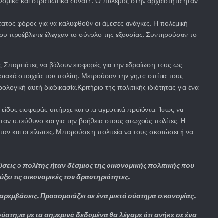
ονομικά και στρατιωτικά δυνατή. Ο πόλεμος στην αρχαιότητα ήταν
τατος φόρος για να καλυφθούν οι άμεσες ανάγκες. Η πολεμική
 που προέβλεπε έλεγχαν το σύνολο της εξουσίας. Συντηρούσαν το
.
ς Σπαρτιάτες να βάλουν εισφορές για την εδραίωση τους ως
ιακά στοιχεία του πολίτη. Μετρούσαν την γη,τα σπίτια τους
λογική αυτή διαδικασία.Κριτήριο της πολιτικής ιδιότητας για ένα
 είδος εισφοράς υπήρχε και στα αγροτικά προϊόντα. Ίσως να
ήταν υπεύθυνο και για την βοήθεια στους φτωχούς πολίτες. Η
αν και οι είλωτες. Μπορούσε η πολιτεία να τους σκοτώσει ή να
σεις ο πολίτης ήταν δέσμιος της οικονομικής πολιτικής που
ει τις οικονομικές του δραστηριότητες.
παρεμβάσεις. Προσομοιάζει σε ένα μικτό σύστημα οικονομίας.
ύστημα με τα σημερινά δεδομένα θα λέγαμε ότι ανήκε σε ένα