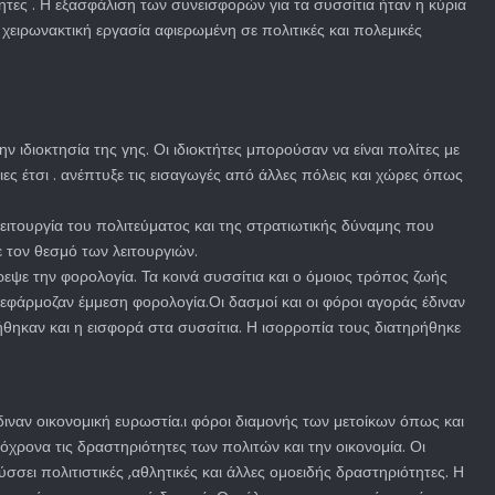
ητες . Η εξασφάλιση των συνεισφορών για τα συσσίτια ήταν η κύρια
χειρωνακτική εργασία αφιερωμένη σε πολιτικές και πολεμικές
 ιδιοκτησία της γης. Οι ιδιοκτήτες μπορούσαν να είναι πολίτες με
ες έτσι . ανέπτυξε τις εισαγωγές από άλλες πόλεις και χώρες όπως
ειτουργία του πολιτεύματος και της στρατιωτικής δύναμης που
 τον θεσμό των λειτουργιών.
ψε την φορολογία. Τα κοινά συσσίτια και ο όμοιος τρόπος ζωής
 εφάρμοζαν έμμεση φορολογία.Οι δασμοί και οι φόροι αγοράς έδιναν
ήθηκαν και η εισφορά στα συσσίτια. Η ισορροπία τους διατηρήθηκε
ιναν οικονομική ευρωστία.ι φόροι διαμονής των μετοίκων όπως και
όχρονα τις δραστηριότητες των πολιτών και την οικονομία. Οι
σει πολιτιστικές ,αθλητικές και άλλες ομοειδής δραστηριότητες. Η