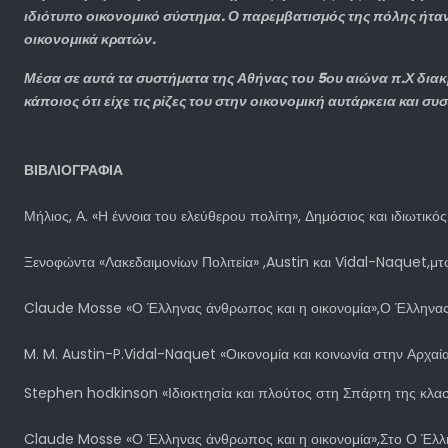
ιδιότυπο οικονομικό σύστημα. Ο παρεμβατισμός της πόλης ήτ
οικονομικά κρατών.
Μέσα σε αυτά τα συστήματα της Αθήνας του 5ου αιώνα π.Χ διακρ
κάποιος ότι είχε τις ρίζες του στην οικονομική αυτάρκεια και σ
ΒΙΒΛΙΟΓΡΑΦΙΑ
Μήλιος, Α. «Η έννοια του ελεύθερου πολίτη», Δημόσιος και ιδιωτικό
Ξενοφώντα «Λακεδαιμονίων Πολιτεία» ,Austin και Vidal-Naquet,μτφ
Claude Mosse «Ο Έλληνας άνθρωπος και η οικονομία»,Ο Έλληνα
M. M. Austin-P.Vidal-Naquet «Οικονομία και κοινωνία στην Αρχαί
Stephen hodkinson «Ιδιοκτησία και πλούτος στη Σπάρτη της κλασ
Claude Mosse «Ο Έλληνας άνθρωπος και η οικονομία»,Στο Ο Έλλ