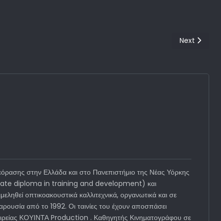
Next article
Next
όρασης στην Ελλάδα και στο Πανεπιστήμιο της Νέας Υόρκης
duate diploma in training and development) και
εληθεί οπτικοακουστικά καλλιτεχνικά, οργανωτικά και σε
ρουσία από το 1992. Οι ταινίες του έχουν αποσπάσει
εταιρείας ΚΟΥΙΝΤΑ Production . Καθηγητής Κινηματογράφου σε