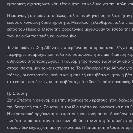
εμπορικές σχέσεις γιατί κάτι τέτοιο ήταν επικίνδυνο για την πόλη κ
Η εισαγωγή σιτηρών από άλλες πόλεις με αθηναίους πολίτες ήταν 
είδους οικονομική δραστηριότητα. Μέτοικος ή ελεύθερος πολίτης δ
εκτός του Πειραιά. Μέσω της φορολογίας μεγάλωναν τα έσοδα της π
των εννοιών πολιτικής και οικονομίας.
Τον 5ο αιώνα π.Χ η Αθήνα ως υπερδύναμη μπορούσε να ελέγχει τις ε
περίφημες συμμαχίες και πολιτικές συμφωνίες ήταν μια ιδιαίτερη 
αθηναίους σιτοπαραγωγούς. Η δύναμη της πόλης εξαρτιόταν από τ
στόχοι σε συμμαχίες και εκστρατείες. Το ενδιαφέρον της Αθηνάς για
πόλεις , οι εκστρατείες ,ακόμα και η απειλή επεμβάσεων ήταν η βά
στο εσωτερικό δεν είχαν παρεμβάσεις, ούτε θετικές ούτε αρνητικές
Ι.β Σπάρτη
Στην Σπάρτη η οικονομία με την πολιτική του κράτους ήταν διαχωρ
την διατροφή τους. Ζούσαν με τον ίδιο τρόπο και ουσιαστικά η επι
Η στρατιωτική οργάνωση του κράτους και οι νόμοι του Λυκούργου 
πλούτο παρά σε αυτόν που ακολουθούσε τον λιτό τρόπο ζωής που πρ
ομοίων δεν είχε σχέση με την οικονομία. Η απόκτηση πλούτουπαρ