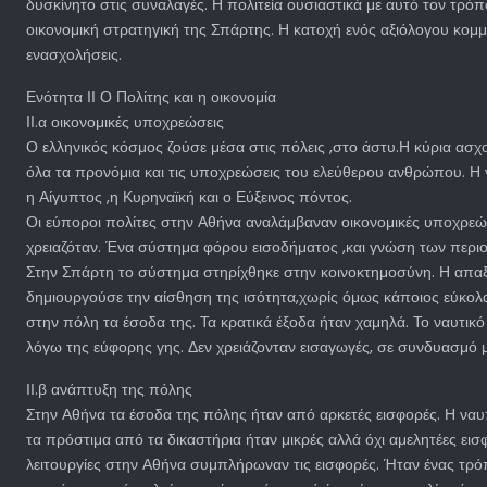
δυσκίνητο στις συναλαγές. Η πολιτεία ουσιαστικά με αυτό τον τρόπ
οικονομική στρατηγική της Σπάρτης. Η κατοχή ενός αξιόλογου κομμ
ενασχολήσεις.
Ενότητα ΙΙ Ο Πολίτης και η οικονομία
ΙΙ.α οικονομικές υποχρεώσεις
Ο ελληνικός κόσμος ζούσε μέσα στις πόλεις ,στο άστυ.Η κύρια ασχολ
όλα τα προνόμια και τις υποχρεώσεις του ελεύθερου ανθρώπου. Η γη
η Αίγυπτος ,η Κυρηναϊκή και ο Εύξεινος πόντος.
Οι εύποροι πολίτες στην Αθήνα αναλάμβαναν οικονομικές υποχρεώσε
χρειαζόταν. Ένα σύστημα φόρου εισοδήματος ,και γνώση των περιο
Στην Σπάρτη το σύστημα στηρίχθηκε στην κοινοκτημοσύνη. Η απαξί
δημιουργούσε την αίσθηση της ισότητα,χωρίς όμως κάποιος εύκολα 
στην πόλη τα έσοδα της. Τα κρατικά έξοδα ήταν χαμηλά. Το ναυτικ
λόγω της εύφορης γης. Δεν χρειάζονταν εισαγωγές, σε συνδυασμό μ
ΙΙ.β ανάπτυξη της πόλης
Στην Αθήνα τα έσοδα της πόλης ήταν από αρκετές εισφορές. Η ναυπ
τα πρόστιμα από τα δικαστήρια ήταν μικρές αλλά όχι αμελητέες εισ
λειτουργίες στην Αθήνα συμπλήρωναν τις εισφορές. Ήταν ένας τρόπ