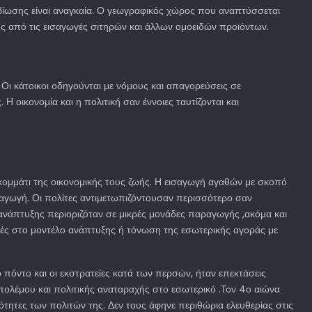
ιβίωσης είναι αναγκαία. Ο γεωγραφικός χώρος που αναπτύσσεται
ης από τις εισαγωγές σιτηρών και άλλων ομοειδών προϊόντων.
ι κάτοικοι οδηγούνται με νόμους και απαγορεύσεις σε
 οικονομία και η πολιτική σαν έννοιες ταυτίζονται και
ο κομμάτι της οικονομικής τους ζωής. Η εισαγωγή αγαθών με σκοπό
ραγωγή. Οι πολίτες αντιμετωπιζόντουσαν περισσότερο σαν
νάπτυξης περιοριζόταν σε μικρές μονάδες παραγωγής ,ακόμα και
γές στο μοντέλο ανάπτυξης ή τόνωση της εσωτερικής αγοράς με
 πόντο και οι εκστρατείες κατά των περσών, ήταν επεκτάσεις
 πολέμου και πολιτικής αναταραχής στο εσωτερικό .Τον 4ο αιώνα
ότητες των πολιτών της. Δεν τους άφηνε περιθώρια ελευθερίας στις