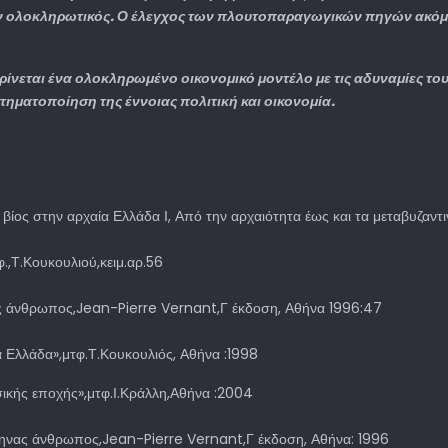
αν ολοκληρωτικός. Ο έλεγχος των πλουτοπαραγωγικών πηγών ακόμ
ίνεται ένα ολοκληρωμένο οικονομικό μοντέλο με τις αδυναμίες του α
υστηματοποίηση της έννοιας πολιτική και οικονομία.
ς βίος στην αρχαία Ελλάδα Ι, Από την αρχαιότητα έως και τα μεταβυζαντ
.,Τ.Κουκουλιού,κειμ.αρ.56
ς άνθρωπος,Jean-Pierre Vernant,Γ έκδοση, Αθήνα 1996:47
α Ελλάδα»,μτφ.Τ.Κουκουλιός, Αθήνα :1998
ικής εποχής»,μτφ.Ι.Κράλλη,Αθήνα :2004
ηνας άνθρωπος,Jean-Pierre Vernant,Γ έκδοση, Αθήνα: 1996