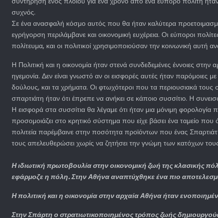
συντήρηση ενός πλοίου για ένα χρόνο από ένα εύπορο πολίτη ήταν τ
συχνός.
Σε ένα ανασφαλή κόσμο αυτός που θα ήταν καλύτερα προετοιμασμέν
εγρήγορση περιλάμβανε και οικονομική ευχέρεια. Οι εύποροι πολίτ
πολίτευμα, και οι πολιτικοί χρησιμοποιούσαν την κοινωνική αυτή α
Η Πολιτική και η οικονομία ήταν στενά συνδεδεμένες έννοιες στη
ηγεμονία. Δεν είναι γνωστό αν οι εισφορές αυτές ήταν παρόμοιες 
δούλους, και τα χρήματα. Οι φτωχότεροι που τα περιουσιακά τους σ
σπαρτιάτη ήταν ότι έπρεπε να ανήκει σε κάποιο συσσίτιο. Η συνει
Η εισφορά στα συσσίτια θα λέγαμε ότι ήταν μια μόνιμη φορολογία 
προσομοιάζει στο κρητικό σύστημα που είχε βάσει ένα ταμείο που 
πολιτεία παρέμβαινε στην ποσότητα προϊόντων που ένας Σπαρτιάτης
τους απελευθερώσει χωρίς να ζητήσει την γνώμη των κατόχων τους
Η ιδιωτική πρωτοβουλία στην οικονομική ζωή της κλασικής πόλ
εφάρμοζε η πόλη. Στην Αθήνα αναπτύχθηκε ένα πιο αποτελεσματ
Η πολιτική και η οικονομία στην αρχαία Αθήνα ήταν ενοποιημέν
Στην Σπάρτη ο στρατιωτικοποιημένος τρόπος ζωής δημιουργούσε