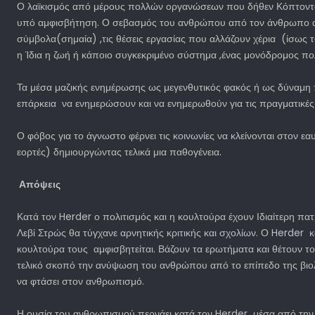
Ο λαϊκισμός από μέρους πολλών οργανώσεων που δήθεν Κόπτονται 
υπό αμφισβήτηση. Ο σεβασμός του ανθρώπου από τον άνθρωπο ακόμ
σύμβολα(σημαία) ,τις θέσεις εργασίας που αλλάζουν χέρια (ίσως τ
η Ίδια η ζωή ή κάποιο συγκεκριμένο σύστημα ,ένας μονόδρομος πολιτ
Τα μέσα μαζικής ενημέρωσης ως μεγενθυτικός φακός ή ως δύναμη π
επάρκεια να ενημερώσουν και να ενημερωθούν για τις πραγματικές
Ο φόβος για το άγνωστο φέρνει τις κοινωνίες να κλείνονται στον 
εορτές) δημιουργώντας τελικά μια παθογένεια.
Απόψεις
Κατά τον Herder ο πολιτισμός και η κουλτούρα έχουν Ιδιαίτερη πα
Λεβί Στρώς θα τύγχανε αρνητικής κριτικής και σχολίων. Ο Herder κα
κουλτούρα τους αμφισβητείται. Βάζουν τα ερωτήματα και θέτουν το
τελικό σκοπό την ανύψωση του ανθρώπου από το επίπεδο της βιολογ
να φτάσει στον ανθρωπισμό.
Η ουσία του ανθρωπισμού περνάει κατά τον Herder μέσα από την 