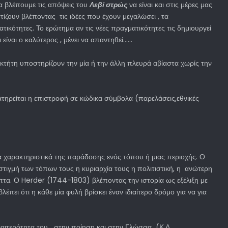
α βλέπουμε τις απόψεις του
Λεβί στρώς
να είναι και στις μέρες μας
ζουν βλέποντας τις ιδέες που έχουν μεγαλώσει , τα
κότητες. Το ερώτημα αν τις νέες πραγματικότητες τις δημιουργεί
 είναι ο καλύτερος , μένει να απαντηθεί……
κτήτη υποστηρίζουν την μία ή την άλλη πλευρά αβίαστα χωρίς την
ατηρείται η επιστροφή σε κώδικα σύμβολα (παρελάσεις,εθνικές
τα χαρακτηριστικά της παράδοσης ενός τόπου ή μιας περιοχής. Ο
ν στιγμή των τόπων τους η κυριαρχία τους η πολιτιστική, η ανώτερη
πτα. Ο Herder (1744-1803) βλέποντας την ιστορία ως εξέλιξη με
ι ότι η κάθε μία φυλή βρίσκει έναν ιδιαίτερο δρόμο για να για
διαιτερότητα του στην ποίηση και στην Γλώσσα (Κ.Δ