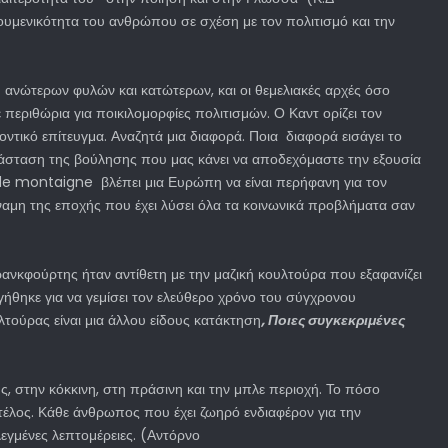
υμενικότητα του ανθρώπου σε σχέση με τον πολιτισμό και την
 ανώτερων φυλών και κατώτερων, και οι θεμελιακές αρχές όσο
περιθώρια για ποικιλομορφίες πολιτισμών. Ο Καντ ορίζει τον
ντικό επίτευγμα. Αναζητά μια διαφορά. Ποια διαφορά εισάγει το
τάσταση της βούλησης που μας κάνει να αποδεχόμαστε την εξουσία
l de montaigne βλέπει μια Ευρώπη να είναι περήφανη για τον
δύναμη της εποχής που έχει λύσει όλα τα κοινωνικά προβλήματα σαν
νκφούρτης ήταν αντίθετη με την μαζική κουλτούρα που εξαφανίζει
γήθηκε για να γεμίσει τον ελεύθερο χρόνο του σύγχρονου
τούρας είναι μια άλλου είδους κατάκτηση
, Ποιες συγκεκριμένες
ς, στην κόκκινη, στη πράσινη και την μπλε περιοχή. Το πόσο
 τέλος. Κάθε άνθρωπος που έχει ζωηρό ενδιαφέρον για την
εγμένες λεπτομέρειες. (Αντόρνο