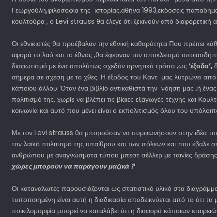
Γεωργούλη,φιλοσοφία της ιστορίας,αθήνα 1993,εκδοσεις παπαδημα 
κουλτούρα , ο Levi strauss θα έλεγε ότι ξεκινούν από διαφορετικ
Οι εθνικιστές θα προέβαλαν την εθνική καθαρότητα Που πρέπει κά
αφορά το λαό και το έθνος ,θα έφερναν τον αποκλεισμό οποιασδήπο
διαφωτισμό με ένα απολύτως σχεδόν αρνητικό τρόπο ,ως
‘έξοδο’,
σήμερα σε σχέση με το χθες. Η έξοδος του Καντ μας λυτρώνει από
κάποιου άλλου. Όταν ένα βιβλίο αντικαθιστά την νόηση μας ,ή έν
πολιτισμό της, χωρίs να βλέπει τις βίαιες εξαγωγές τέχνης και Κο
κοινωνία και αυτό που μένει είναι ο εκπολιτισμός όλου του υπόλοι
Με τον Levi strauss θα μπορούσαν να συμφωνήσουν στην ιδέα του 
τον λαϊκό πολιτισμό της υπαίθρου και των πόλεων και που έβαλε στ
ανθρώπου με αναγνώσματα τύπου μπεστ σέλλερ με ταινίες δράσης α
χώρες μπορούν να παράγουν μαζικά ?
Οι καταναλωτές παρουσιάζονται ως στατιστικό υλικό στα διαγράμμα
τυποποιημένη είναι αυτή η διαδικασία αποδεικνύεται από το ότι τα
ποικιλομορφία μπορεί να καταλάβει ότι η διαφορά κάποιων εταιρει