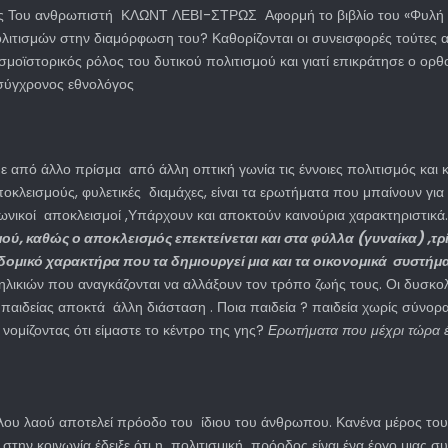
ις Του ανθρωπιστή ΚΛΩΝΤ ΛΕΒΙ-ΣΤΡΩΣ Αφορμή το βιβλίο του «Φυλή και
ολιτισμών στην διαμόρφωση του? Καθορίζονται οι συνεισφορές τούτες α
οσμοϊστορικός ρόλος του δυτικού πολιτισμού και γιατί επικράτησε ο ορ
 σύγχρονος εθνολόγος
ε από άλλο πρίσμα από άλλη οπτική γωνία τις έννοιες πολιτισμός και
οκλεισμούς, φυλετικές διαμάχες, είναι τα ερωτήματα που μπαίνουν για
ωνικοί αποκλεισμοί ,Υπάρχουν και αποκτούν καινούρια χαρακτηριστικά.
ού, καθώς ο αποκλεισμός επεκτείνεται και στα φύλλα (γυναίκα) ,τρ
δομικό χαρακτήρα που τα δημιουργεί μια και τα οικονομικά συστήμ
λικιών που αναγκάζονται να αλλάξουν τον τρόπο ζωής τους. Οι δυσκ
παιδείας αποκτά άλλη διάσταση . Ποια παιδεία ? παιδεία χωρίς σύνορα
 νομίζοντας ότι είμαστε το κέντρο της γης?
Ερωτήματα που μέχρι τώρα 
λλου λαού αποτελεί πρόοδο του ίδιου του άνθρωπου. Κανένα μέρος του 
 στην κοινωνία έδειξε ότι η πολιτισμική πρόοδος είναι ένα έργο μιας