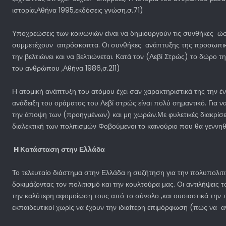
ιστορία,Αθήνα 1995,εκδόσεις γνώση,σ.71)
Υποχρεώσεις των κοινωνιών είναι να δημιουργούν τις συνθήκες ώστ
συμμετέχουν απρόσκοπτα. Οι συνθήκες ανάπτυξης της προσωπικότη
την βελτιώνει και να βελτιώνεται. Κατά τον (Λεβί Στρώς) το δώρο 
του ανθρώπου ,Αθήνα 1986,σ.211)
Η ατομική ανάπτυξη του ατόμου έχει σαν χαρακτηριστικά της την έ
ανάδειξη του οράματος του Λεβί στρώς είναι πολύ σημαντικό. Για 
την άποψη των (προηγμένων) και μη χωρών.Με φυλετικές διακρίσεις
διαλεκτική των πολιτισμών Φοβούμενοι το καινούριο που θα γεννηθε
H Κατάσταση στην Ελλάδα
Το τελευταίο διάστημα στην Ελλάδα η συζήτηση για την πολυπολιτιτ
δοκιμάζοντας τον πολιτισμό και την κουλτούρα μας. Οι αντιλήψεις
την καλύτερη αφομοίωση τους από το σύνολο ,και ουσιαστικά την πα
εκπαιδευτικοί χωρίς να έχουν την ιδιαίτερη επιμόρφωση (πώς να α