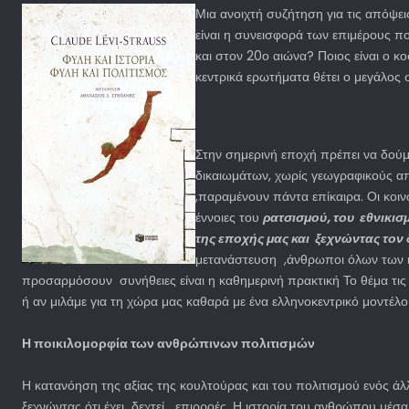
Μια ανοιχτή συζήτηση για τις απόψε
είναι η συνεισφορά των επιμέρους π
και στον 20ο αιώνα? Ποιος είναι ο κ
κεντρικά ερωτήματα θέτει ο μεγάλος
Στην σημερινή εποχή πρέπει να δούμ
δικαιωμάτων, χωρίς γεωγραφικούς απ
,παραμένουν πάντα επίκαιρα. Οι κοιν
έννοιες του
ρατσισμού, του εθνικισμ
της εποχής μας και ξεχνώντας τον 
μετανάστευση ,άνθρωποι όλων των η
προσαρμόσουν συνήθειες είναι η καθημερινή πρακτική Το θέμα τις 
ή αν μιλάμε για τη χώρα μας καθαρά με ένα ελληνοκεντρικό μοντέλο
Η ποικιλομορφία των ανθρώπινων πολιτισμών
Η κατανόηση της αξίας της κουλτούρας και του πολιτισμού ενός ά
ξεχνώντας ότι έχει δεχτεί επιρροές. Η ιστορία του ανθρώπου μέσα