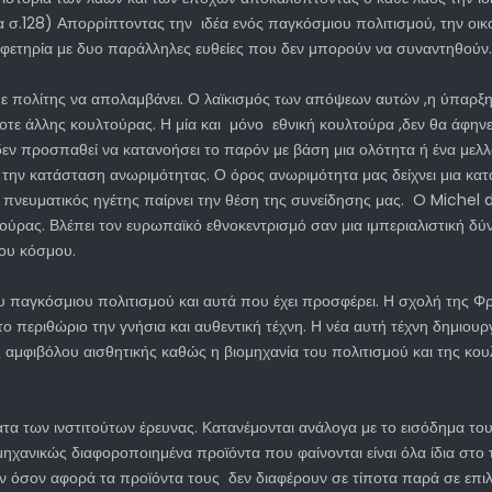
σ.128) Απορρίπτοντας την ιδέα ενός παγκόσμιου πολιτισμού, την οικο
ή αφετηρία με δυο παράλληλες ευθείες που δεν μπορούν να συναντηθούν.
θε πολίτης να απολαμβάνει. Ο λαϊκισμός των απόψεων αυτών ,η ύπαρξη
τε άλλης κουλτούρας. Η μία και μόνο εθνική κουλτούρα ,δεν θα άφηνε 
δεν προσπαθεί να κατανοήσει το παρόν με βάση μια ολότητα ή ένα μελλο
 την κατάσταση ανωριμότητας. Ο όρος ανωριμότητα μας δείχνει μια κα
ας πνευματικός ηγέτης παίρνει την θέση της συνείδησης μας. O Miche
υλτούρας. Βλέπει τον ευρωπαϊκό εθνοκεντρισμό σαν μια ιμπεριαλιστική 
που κόσμου.
παγκόσμιου πολιτισμού και αυτά που έχει προσφέρει. Η σχολή της Φρα
ο περιθώριο την γνήσια και αυθεντική τέχνη. Η νέα αυτή τέχνη δημιουρ
μφιβόλου αισθητικής καθώς η βιομηχανία του πολιτισμού και της κουλ
τα των ινστιτούτων έρευνας. Κατανέμονται ανάλογα με το εισόδημα του
 μηχανικώς διαφοροποιημένα προϊόντα που φαίνονται είναι όλα ίδια στο
ών όσον αφορά τα προϊόντα τους δεν διαφέρουν σε τίποτα παρά σε επιλ