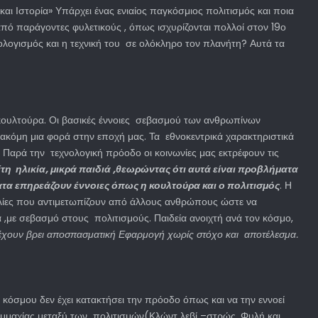
 Ιστορία» Υπάρχει ένας ενιαίος παγκόσμιος πολιτισμός και ποια
πό παράγοντες φυλετικούς , όπως ισχυρίζονται πολλοί στον 19ο
θολογισμός και η τεχνική του σε ολόκληρο τον πλανήτη? Αυτά τα
 κουλτούρα. Οι βασικές έννοιες σεβασμού των ανθρωπίνων
 ακόμη μια φορά στην εποχή μας. Τα εθνοκεντρικά χαρακτηριστικά
 Παρά την τεχνολογική πρόοδο οι κοινωνίες μας εκτρέφουν τις
ίτη ηλικία, μικρά παιδιά ,θεωρώντας ότι αυτά είναι προβλήματα
ατα επηρεάζουν έννοιες όπως η κουλτούρα και ο πολιτισμός
. Η
ολίες που αντιμετωπίζουν από άλλους ανθρώπους ώστε να
 ,με σεβασμό στους πολιτισμούς. Παιδεία ανοιχτή ανά τον κόσμο,
έχουν βρει αποσπασματική Εφαρμογή χωρίς στόχο και αποτέλεσμα.
κόσμου δεν έχει κατακτήσει την πρόοδο όπως και να την εννοεί
 συμμαχίας μεταξύ των πολιτισμών(Κλώντ λεβί –στρώς, Φυλή και