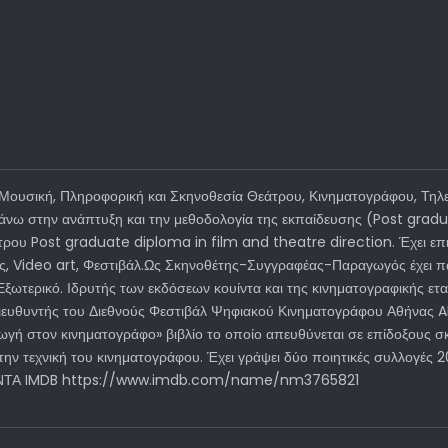
ουσική, Πληροφορική και Σκηνοθεσία Θεάτρου, Κινηματογράφου, Τηλε
 πάνω στην ανάπτυξη και την μεθοδολογία της εκπαίδευσης (Post gra
τρου Post graduate diploma in film and theatre direction. Έχει επιμ
ις, Video art, Φεστιβάλ.Ως Σκηνοθέτης-Συγγραφέας-Παραγωγός έχει πα
ο Εξωτερικό. Ιδρυτής των εκδόσεων κουίντα και της κινηματογραφικής 
 Διευθυντής του Διεθνούς Φεστιβάλ Ψηφιακού Κινηματογράφου Αθήνας AID
γή στον κινηματογράφο» βιβλίο το οποίο απευθύνεται σε επίδοξους σκ
 την τεχνική του κινηματογράφου. Έχει γράψει δύο ποιητικές συλλογές 
ΚΟΥΙΝΤΑ IMDB https://www.imdb.com/name/nm3765821