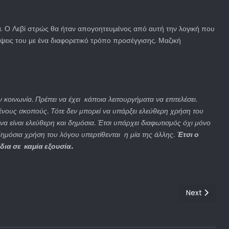
α. Ο Λεβί στρώς θα ήταν απογοητευμένος από αυτή την λογική που
ψεις του με ένα διαφορετικό τρόπο προσέγγισης. Μαζική
ν κοινωνία. Πρέπει να έχει κάποια λειτουργήματα να επιτελέσει.
μένους σκοπούς. Τότε δεν μπορεί να υπάρξει ελεύθερη χρήση του
α είναι ελεύθερη και δημόσια. Έτσι υπάρχει διαφωτισμός όχι μόνο
δημόσια χρήση του λόγου υπερτίθενται η μία της άλλης.
Έτσι ο
δια σε καμία εξουσία.
Next article
Next