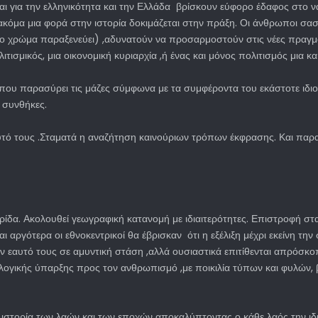
για την ελληνικότητα και την Ελλάδα βρίσκουν εύφορο έδαφος στο ν
α μια φορά στην ιστορία δοκιμάζεται στην πράξη. Οι άνθρωποι σαστί
ο χρώμα παραξενεύει) ,αδυνατούν να προσαρμοστούν στις νέες πραγματι
ισμικός, μια οικονομική κυριαρχία ,ή ένας και μόνος πολιτισμός μια και
ου παρασύρει τις μάζες σύμφωνα με τα συμφέροντα του εκάστοτε ιδιο
 συνθήκες.
εαυτό τους .Σταματά η αναζήτηση καινούριων τρόπων έκφρασης. Και παρ
τρίδα. Ακολουθεί γεωγραφική κατανομή με ιδιαιτερότητες. Επιστροφή σ
ι αργότερα οι εθνοκεντρικοί θα έβρισκαν ότι η εξέλιξη μέχρι εκείνη τη
ν εαυτό τους σε αμυντική στάση ,αλλά ουσιαστικά επιτίθενται απρόσκο
ικής ύπαρξης προς τον ανθρωπισμό ,με ποικιλία τύπων και φυλών, βλέπε
ιστορία των λαών και των εποχών αποκαλύπτοντας ο κάθε λαός την ι