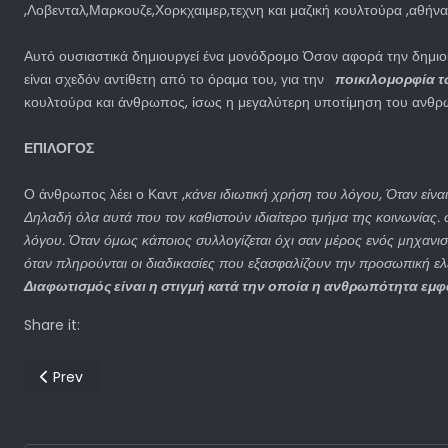
,Λοβενταλ,Μαρκουζε,Χορκχαιμερ,τεχνη και μαζική κουλτούρα ,αθήνα
Αυτό ουσιαστικά δημιουργεί ένα μονόδρομο Όσον αφορά την δημιου
είναι σχεδόν αντίθετη από το όραμα του, για την
ποικιλομορφία τ
κουλτούρα και άνθρωπος, ίσως η μεγαλύτερη υποτίμηση του ανθρ
ΕΠΙΛΟΓΟΣ
Ο άνθρωπος λέει ο Καντ ,
κάνει ιδιωτική χρήση του λόγου, Όταν είνα
Δηλαδή όλα αυτά που τον καθιστούν ιδιαίτερο τμήμα της κοινωνίας.
λόγου. Όταν όμως κάποιος συλλογίζεται όχι σαν μέρος ενός μηχανισ
όταν πληρούνται οι διαδικασίες που εξασφαλίζουν την προσωπική ελ
Διαφωτισμός είναι η στιγμή κατά την οποία η ανθρωπότητα εμφαν
Share it:
Previous article: Ιδιωτική πρωτοβουλία και παρεμβατισμός της 
Prev