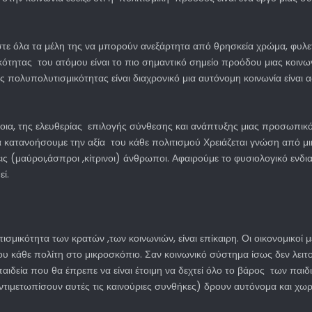
ε όλα τα μέλη της να μπορούν ανεξάρτητα από θρησκεία χρώμα, φυλετικ
τας του ατόμου είναι το πιο σημαντικό σημείο προόδου μιας κοινωνί
της πολυπολυτισμικότητας είναι διαχρονικό μια αυτόνομη κοινωνία είν
νοια, της ελευθερίας επιλογής σύνθεσης και ανάπτυξης μιας προσωπικ
να κατανοήσουμε την αξία του κάθε πολιτισμού Χρειάζεται γνώση από 
 (μαύροι,άσπροι ,κίτρινοι) άνθρωποι. Αφαιρούμε το φυσιολογικό ενδια
ί.
ισμικότητα των κρατών ,των κοινωνιών, είναι επίκαιρη. Οι οικονομικοί
 του κάθε πολίτη στο μικροσκόπιο. Σαν κοινωνικό σύστημα ίσως δεν λε
ιδεία που θα έπρεπε να είναι έτοιμη να δεχτεί όλο το βάρος των παιδ
ντιμετωπίσουν αυτές τις καινούριες συνθήκες) δρουν αυτόνομα και χωρί