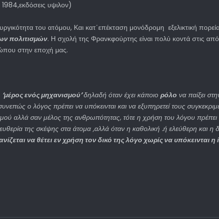
 1984,εκδόσεις υψιλον)
ργικότητα του ατόμου, Και κατ΄επέκταση μονόδρομη εξελικτική πορεί
ων πολιτισμών
. Η σχολή της Φρανκφούρτης είναι πολύ κοντά στις από
ώπου στην εποχή μας.
ι
‘μέρος ενός μηχανισμού’
δηλαδή όταν έχει κάποιο
ρόλο
να παίξει στη
 συνεπώς ο λόγος πρέπει να υπόκεινται και να εξυπηρετεί τους συγκεκρι
μού αλλά σαν μέλος της ανθρωπότητας, τότε η χρήση του λόγου πρέπει ν
ευθερία της σκέψης στα άτομα ,αλλά όταν η καθολική .ή ελεύθερη και η 
ίζεται να θέτει εν χρήση τον δικό της λόγο χωρίς να υπόκεινται η ί
πολιτείας