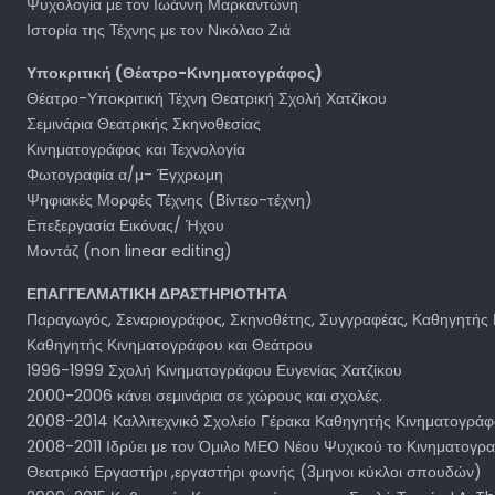
Ψυχολογία με τον Ιωάννη Μαρκαντώνη
Ιστορία της Τέχνης με τον Νικόλαο Ζιά
Υποκριτική (Θέατρο-Κινηματογράφος)
Θέατρο-Υποκριτική Τέχνη Θεατρική Σχολή Χατζίκου
Σεμινάρια Θεατρικής Σκηνοθεσίας
Κινηματογράφος και Τεχνολογία
Φωτογραφία α/μ- Έγχρωμη
Ψηφιακές Μορφές Τέχνης (Βίντεο-τέχνη)
Επεξεργασία Εικόνας/ Ήχου
Μοντάζ (non linear editing)
ΕΠΑΓΓΕΛΜΑΤΙΚΗ ΔΡΑΣΤΗΡΙΟΤΗΤΑ
Παραγωγός, Σεναριογράφος, Σκηνοθέτης, Συγγραφέας, Καθηγητής 
Καθηγητής Κινηματογράφου και Θεάτρου
1996-1999 Σχολή Κινηματογράφου Ευγενίας Χατζίκου
2000-2006 κάνει σεμινάρια σε χώρους και σχολές.
2008-2014 Καλλιτεχνικό Σχολείο Γέρακα Καθηγητής Κινηματογρά
2008-2011 Ιδρύει με τον Όμιλο ΜΕΟ Νέου Ψυχικού το Κινηματογρα
Θεατρικό Εργαστήρι ,εργαστήρι φωνής (3μηνοι κύκλοι σπουδών)