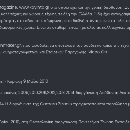
agazine. www.koyinta.gr στο οποίο έχει και την γενική διεύθυνση. Ως
καλλιτέχνες και χώρους τέχνης σε όλη την Ελλάδα. Ήδη έχει καταγράψε
ψιμότητα , στο είδος του, σύμφωνα με τα διεθνή στάνταρ, ενώ τα τελευτα
αφορετικές χώρες. Είναι σε σταθερή επαφή με όλες τις καλλιτεχνικές ο
ker.gr, που φιλοδοξεί να αποτελέσει τον συνδετικό κρίκο της τέχνης 
ν κινηματογραφιστών και Εταιρειών Παραγωγής-Video On
γκη;» Κυριακή 9 Μαΐου 2010
 με εικόνες 2009,2010,2011,2012,2013,2014 διοργάνωση Διεύθυνση Δευτ
14 Η διοργάνωση της Camera Zizanio πραγματοποιείται παράλληλα με 
κτωβρίου 2010, στη Θεσσαλονίκη Διοργάνωση Πανελλήνια Ένωση Εκπαιδε