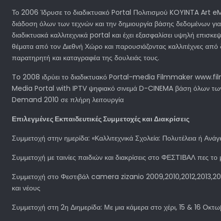
Το 2006 Ίδρυσε το διαδικτυακό Portal Πολιτισμού KOYINTA Art eM
διάδοση όλων των τεχνών και την δημιουργία βάσης δεδομένων για 
διαδικτυακά καλλιτεχνικά portal και έχει εξασφαλίσει υψηλή επισκε
θέματα από τον Διεθνή Χώρο και παρουσιάζοντας καλλιτέχνες από δι
παρατηρητή και καταγραφέα της δουλειάς τους.
To 2008 ιδρύει το διαδικτυακό Portal-media Filmmaker www.filmma
Media Portal with IPTV ψηφιακό σινεμά D-CINEMA βάση όλων τω
Demand 2010 σε πλήρη λειτουργία
Επιλεγμένες Εκπαιδευτικές Συμμετοχές και Διακρίσεις
Συμμετοχή στην ημερίδα: «Καλλιτεχνικά Σχολεία: Πολυτέλεια ή Ανά
Συμμετοχή με ταινίες παιδιών και διακρίσεις στο ΦΕΣΤΙΒΑΛ πες το
Συμμετοχή στο Φεστιβάλ camera zizanio 2009,2010,2012,2013,20
και νέους
Συμμετοχή στη 2η Διημερίδα: Με μια κάμερα στο χέρι, 15 & 16 Ο