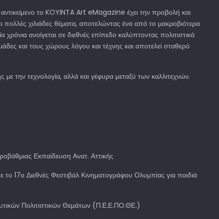
 αντικείμενο το KOYINTA Art eMagazine έχει την προβολή και
ι πολλές χιλιάδες θέματα, αποτελώντας ένα από το μακροβιότερα
ία χρόνια ανοίγεται σε διεθνές επίπεδο καλύπτοντας πολιτιστικά
μάδες και τους χώρους λόγου και τέχνης και αποτελεί σταθερό
με την τεχνολογία, αλλά και γέφυρα μεταξύ των καλλιτεχνών.
εροβάθμιας Εκπαίδευση Ανατ. Αττικής
το 17ο Διεθνές Φεστιβάλ Κινηματογράφου Ολυμπίας για παιδιά
υτικών Πολιτιστικών Θεμάτων (Π.Ε.Ε.ΠΟ.ΘΕ.)