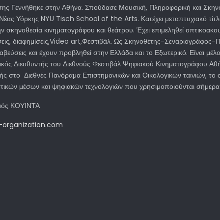
ης Γεννήθηκε στην Αθήνα. Σπούδασε Μουσική, Πληροφορική και Σκηνο
Νέας Υόρκης NYU Tisch School of the Arts. Κατέχει μεταπτυχιακό τίτ
ην σκηνοθεσία κινηματογράφου και θεάτρου. Έχει επιμεληθεί οπτικοακου
ις, διαφημίσεις,Video art,Φεστιβάλ. Ως Σκηνοθέτης-Σεναριογράφος-Πα
αβεύσεις και έχουν προβληθεί στην Ελλάδα και το Εξωτερικό. Είναι μ
νικός Διευθυντής του Διεθνούς Φεστιβάλ Ψηφιακού Κινηματογράφου Αθήν
τής στο Διεθνές Πανόραμα Επιστημονικών και Οικολογικών ταινιών, το
τικών μέσων και ψηφιακών τεχνολογιών που χρησιμοποιούνται σήμερα
σμός ΚΟΥΙΝΤΑ
-organization.com