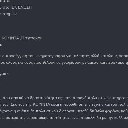
heater
ου στο ΙΕΚ ΕΝΩΣΗ
επιστημών
μού ΚΟΥΙΝΤΑ ,Filmmaker
α.
, μια προσέγγιση του κινηματογράφου για μελετητές αλλά και όλους όσο
ι σε όλους εκείνους που θέλουν να γνωρίσουν με άμεσο και περιεκτικό τ
γεια»
»
, που σαν κύρια δραστηριότητα έχει την παροχή πολιτιστικών υπηρεσι
τητας. Σκοπός της ΚΟΥΙΝΤΑ είναι η προώθηση της τέχνης και του πολιτ
υτόχρονα η ανάπτυξη πολιτιστικού διαλόγου μεταξύ διεθνών φορέων, κα
 ευρύτερα της ευρωπαϊκής ταυτότητας, ενώ, παράλληλα με την καλλιτ