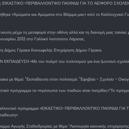
υσης ΕΙΚΑΣΤΙΚΟ-ΠΕΡΙΒΑΛΛΟΝΤΙΚΟ ΠΑΙΧΝΙΔΙ ΓΙΑ ΤΟ ΑΕΙΦΟΡΟ ΣΧΟΛΕΙ
θηκε «Χρώματα και Αρώματα στο Βλέμμα μας» από το Καλλιτεχνικό Γυ
μπνευση μέχρι τη μεταφορά στην οθόνη αλλά και τη διανομή μιας ταινίας
ανουαρίου 2012 στο Γαλλικό Ινστιτούτο Λάρισας.
η Δήμος Γέρακα Κοινωφελής Επιχείρηση Δήμου Γέρακα.
ΠΑΙΔΕΥΣΗ «Με τον παλμό του πολιτισμού για ένα ζωντανό σχολείο»
ακα με θέμα: "Εκπαίδευση στον πολιτισμό: "Εφηβεία - Σχολείο - Οικογ
τιστικό πρόγραμμα τα «πρόσωπα των παιδιών είναι πατρίδες»“Το πρόγρα
εριβαλλοντικό πρόγραμμα «ΕΙΚΑΣΤΙΚΟ-ΠΕΡΙΒΑΛΛΟΝΤΙΚΟ ΠΑΙΧΝΙΔΙ ΓΙΑ 
παίδευση».
ραμμα Αγωγής Σταδιοδρομίας με θέμα “Λειτουργία εικονικής επιχείρηση