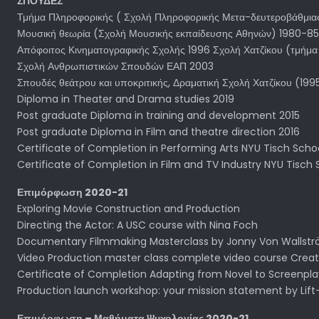
ΣΠΟΥΔΕΣ
Τμήμα Πληροφορικής ( Σχολή Πληροφορικής Μετα-δευτεροβάθμια
Μουσική θεωρία (Σχολή Μουσικής εκπαίδευσης Αθηνών) 1980-85
Απόφοιτος Κινηματογραφικής Σχολής 1996 Σχολή Χατζίκου (τμήμ
Σχολή Ανθρωπιστικών Σπουδών ΕΑΠ 2003
Σπουδές θεάτρου και υποκριτικής, Δραματική Σχολή Χατζίκου (19
Diploma in Theater and Drama studies 2019
Post graduate Diploma in training and development 2015
Post graduate Diploma in Film and theatre direction 2016
Certificate of Completion in Performing Arts NYU Tisch Schoo
Certificate of Completion in Film and TV Industry NYU Tisch 
Επιμόρφωση 2020-21
Exploring Movie Construction and Production
Directing the Actor: A USC course with Nina Foch
Documentary Filmmaking Masterclass by Jonny Von Wallst
Video Production master class complete video course Crea
Certificate of Completion Adapting from Novel to Screenpl
Production launch workshop: your mission statement by Lift
Επιμόρφωση – Μαθήματα Ψυχολογίας 2020-21