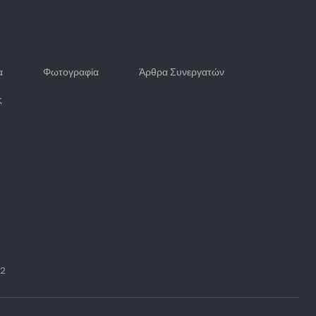
α
Φωτογραφία
Άρθρα Συνεργατών
ς
72