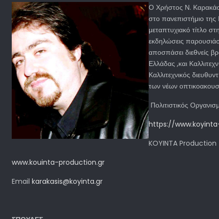
Ο Χρήστος Ν. Καρακάσ
στο πανεπιστήμιο της 
μεταπτυχιακό τίτλο στ
εκδηλώσεις παρουσιάσε
αποσπάσει διεθνείς βρ
Ελλάδας ,και Καλλιτεχ
Καλλιτεχνικός διευθυν
των νέων οπτικοακουσ
Πολιτιστικός Οργανι
https://www.koyinta
KOYINTA Production
www.kouinta-production.gr
Email
karakasis@koyinta.gr