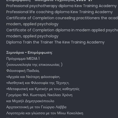
Professional psychotherapy diploma Kew Training Academy
Professional life coaching diploma Kew Training Academy
Certificate of Completion counseling practitioners the aca
modern, applied psychology
Certificate of Completion diploma in modern applied psyc
modern, applied psychology
Diploma Train the Trainer The Kew Training Academy
Σεμινάρια - Επιμόρφωση
:
Πρόγραμμα MEDIA 1
(κοινωνιολογία της επικοινωνίας )
Φιλοσοφική Παιδεία,
«Αρχαία και Νεότερη φιλοσοφία»,
«Αισθητική και Φιλοσοφία της Τέχνης»,
«Μεταφυσική και Κριτική» με τους καθηγητές
Γρηγόριο Φιλ. Κωσταρά, Νικόλαο Χρόνη
και Μιχαήλ Δημητρακόπουλο
Αρχιτεκτονική με τον Γεώργιο Λάββα
Λογοτεχνία και γλώσσα με τον Μίνω Κοκολάκη