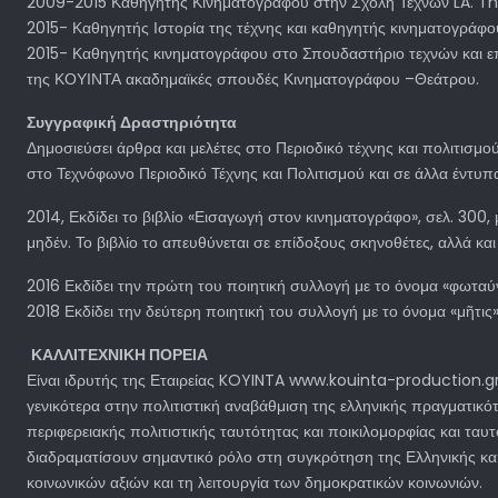
2009-2015 Καθηγητής Κινηματογράφου στην Σχολή Τεχνών LA. T
2015- Καθηγητής Ιστορία της τέχνης και καθηγητής κινηματογράφ
2015- Καθηγητής κινηματογράφου στο Σπουδαστήριο τεχνών και 
της ΚΟΥΙΝΤΑ ακαδημαϊκές σπουδές Κινηματογράφου –Θεάτρου.
Συγγραφική Δραστηριότητα
Δημοσιεύσει άρθρα και μελέτες στο Περιοδικό τέχνης και πολιτισ
στο Τεχνόφωνο Περιοδικό Τέχνης και Πολιτισμού και σε άλλα έντυπ
2014, Εκδίδει το βιβλίο «Εισαγωγή στον κινηματογράφο», σελ. 300
μηδέν. Το βιβλίο το απευθύνεται σε επίδοξους σκηνοθέτες, αλλά κα
2016 Εκδίδει την πρώτη του ποιητική συλλογή με το όνομα «φωταύ
2018 Εκδίδει την δεύτερη ποιητική του συλλογή με το όνομα «μῆτις
ΚΑΛΛΙΤΕΧΝΙΚΗ ΠΟΡΕΙΑ
Είναι ιδρυτής της Εταιρείας KOYINTA www.kouinta-production.gr
γενικότερα στην πολιτιστική αναβάθμιση της ελληνικής πραγματικό
περιφερειακής πολιτιστικής ταυτότητας και ποικιλομορφίας και τα
διαδραματίσουν σημαντικό ρόλο στη συγκρότηση της Ελληνικής και
κοινωνικών αξιών και τη λειτουργία των δημοκρατικών κοινωνιών.